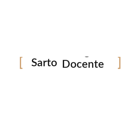
Editor
adipisicing elit, sed do eiusmod tempor incididunt ut
Fotógrafo
Sarto
on ullamco laboris nisi ut aliquip ex ea commodo cons
Docente
lum dolore eu fugiat nulla pariatur. Excepteur sint occ
 est laborum. Lorem ipsum dolor sit amet, consectetur
ua. Ut enim ad minim veniam, quis nostrud exercitatio
in reprehenderit in voluptate velit esse cillum dolore
adipisicing elit, sed do eiusmod tempor incididunt ut
on ullamco laboris nisi ut aliquip ex ea commodo cons
lum dolore eu fugiat nulla pariatur. Excepteur sint occ